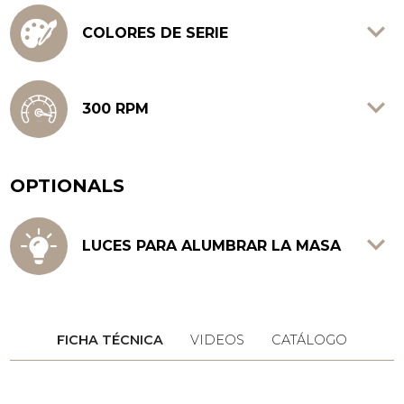
COLORES DE SERIE
rosso rubino, bianco puro, nero profondo.
300 RPM
Indicado para masas muy hidratadas (más
del 80% de hidratación). Se utiliza para
OPTIONALS
breve tiempo en la fase final del amasado
LUCES PARA ALUMBRAR LA MASA
Permiten controlar constantemente la
masa durante todas las etapas de
preparación.
FICHA TÉCNICA
VIDEOS
CATÁLOGO