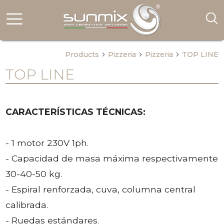
*
Products
Pizzeria
Pizzeria
TOP LINE
arrow_forward_ios
arrow_forward_ios
arrow_forward_ios
TOP LINE
CARACTERÍSTICAS TÉCNICAS:
- 1 motor 230V 1ph.
- Capacidad de masa máxima respectivamente
30-40-50 kg.
- Espiral renforzada, cuva, columna central
calibrada.
- Ruedas estándares.