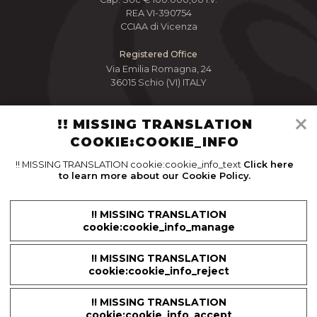
REA VI-390754
CCIAA di Vicenza
Registered Office
Via Emilia Romagna, 24
36015 Schio (VI) ITALY
Contacto
!! MISSING TRANSLATION
Tel.
+39.0445.640559
Email
info@sunmix.it
COOKIE:COOKIE_INFO
!! MISSING TRANSLATION cookie:cookie_info_text
Click here
to learn more about our Cookie Policy.
!! MISSING TRANSLATION
cookie:cookie_info_manage
HOME PAGE
EMPRESA
CONTACTOS
COOKIE POLICY
PRIVACY
!! MISSING TRANSLATION
GENERAL CONDITIONS OF SALE
MANAGE COOKIES
cookie:cookie_info_reject
!! MISSING TRANSLATION
Web by
www.bin
8
studios.com
cookie:cookie_info_accept